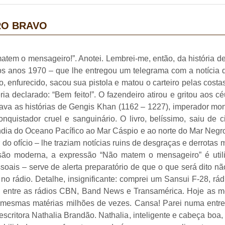
RO BRAVO
tem o mensageiro!”. Anotei. Lembrei-me, então, da história de
nos anos 1970 – que lhe entregou um telegrama com a notícia
iro, enfurecido, sacou sua pistola e matou o carteiro pelas cos
ia declarado: “Bem feito!”. O fazendeiro atirou e gritou aos 
va as histórias de Gengis Khan (1162 – 1227), imperador mon
onquistador cruel e sanguinário. O livro, belíssimo, saiu de 
dia do Oceano Pacífico ao Mar Cáspio e ao norte do Mar Negro
 ofício – lhe traziam notícias ruins de desgraças e derrotas mil
rsão moderna, a expressão “Não matem o mensageiro” é uti
ssoais – serve de alerta preparatório de que o que será dito n
no rádio. Detalhe, insignificante: comprei um Sansui F-28, rádi
 entre as rádios CBN, Band News e Transamérica. Hoje as m
 mesmas matérias milhões de vezes. Cansa! Parei numa entrevi
scritora Nathalia Brandão. Nathalia, inteligente e cabeça boa