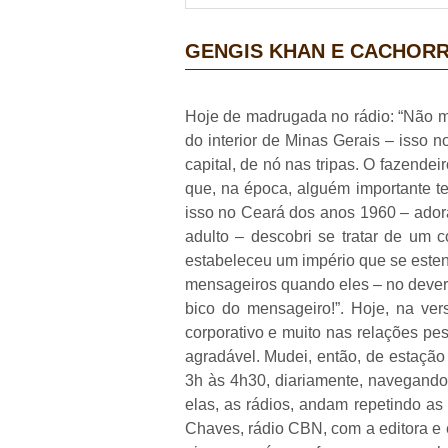
GENGIS KHAN E CACHOR
Hoje de madrugada no rádio: “Não ma
do interior de Minas Gerais – isso 
capital, de nó nas tripas. O fazende
que, na época, alguém importante ter
isso no Ceará dos anos 1960 – adora
adulto – descobri se tratar de um c
estabeleceu um império que se esten
mensageiros quando eles – no dever do
bico do mensageiro!”. Hoje, na ve
corporativo e muito nas relações pe
agradável. Mudei, então, de estação 
3h às 4h30, diariamente, navegando
elas, as rádios, andam repetindo as
Chaves, rádio CBN, com a editora e e