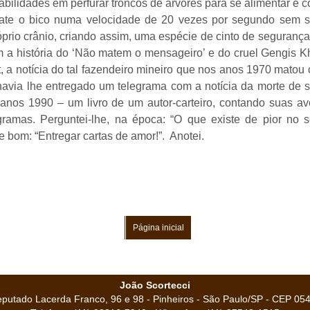
bilidades em perfurar troncos de árvores para se alimentar e co
bate o bico numa velocidade de 20 vezes por segundo sem so
óprio crânio, criando assim, uma espécie de cinto de segurança
om a história do ‘Não matem o mensageiro’ e do cruel Gengis
 a notícia do tal fazendeiro mineiro que nos anos 1970 matou c
havia lhe entregado um telegrama com a notícia da morte de s
 anos 1990 – um livro de um autor-carteiro, contando suas av
egramas. Perguntei-lhe, na época: “O que existe de pior no 
e bom: “Entregar cartas de amor!”. Anotei.
Página inicial
João Scortecci
putado Lacerda Franco, 96 e 98 - Pinheiros - São Paulo/SP - CEP 05