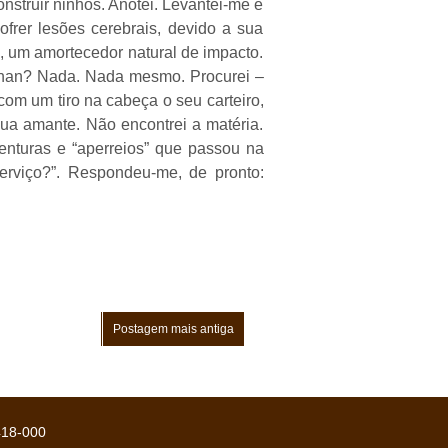
nstruir ninhos. Anotei. Levantei-me e
frer lesões cerebrais, devido a sua
, um amortecedor natural de impacto.
 Khan? Nada. Nada mesmo. Procurei –
om um tiro na cabeça o seu carteiro,
ua amante. Não encontrei a matéria.
enturas e “aperreios” que passou na
serviço?”. Respondeu-me, de pronto:
Postagem mais antiga
418-000