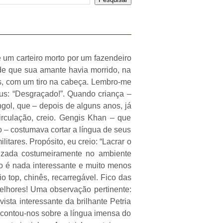
 um carteiro morto por um fazendeiro
 de que sua amante havia morrido, na
tas, com um tiro na cabeça. Lembro-me
céus: “Desgraçado!”. Quando criança –
gol, que – depois de alguns anos, já
circulação, creio. Gengis Khan – que
 – costumava cortar a língua de seus
itares. Propósito, eu creio: “Lacrar o
lizada costumeiramente no ambiente
ão é nada interessante e muito menos
o top, chinês, recarregável. Fico das
elhores! Uma observação pertinente:
sta interessante da brilhante Petria
, contou-nos sobre a língua imensa do