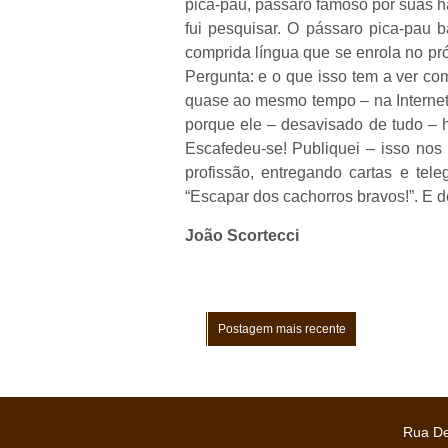
pica-pau, pássaro famoso por suas ha
fui pesquisar. O pássaro pica-pau 
comprida língua que se enrola no pr
Pergunta: e o que isso tem a ver c
quase ao mesmo tempo – na Internet,
porque ele – desavisado de tudo – 
Escafedeu-se! Publiquei – isso nos
profissão, entregando cartas e tel
“Escapar dos cachorros bravos!”. E d
João Scortecci
Postagem mais recente
Rua De