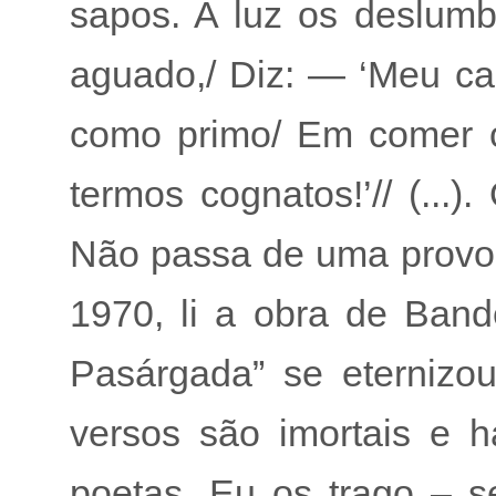
sapos. A luz os deslumbr
aguado,/ Diz: — ‘Meu can
como primo/ Em comer o
termos cognatos!’// (...
Não passa de uma provo
1970, li a obra de Ban
Pasárgada” se eternizo
versos são imortais e 
poetas. Eu os trago – 